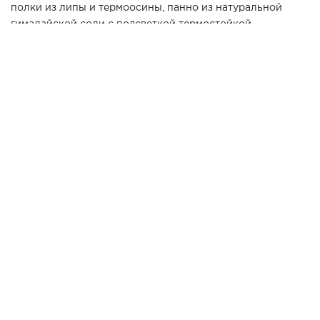
полки из липы и термоосины, панно из натуральной
гималайской соли с подсветкой термостойкой
светодиодной лентой на стене и панно из
можжевельника на потолке. Необычное в этом объекте:
две печи, электрическая и дровяная. Разные режимы
парения, температура и влажность ужились в нашей
парилке!
Хотите повторить данный проект у Вас дома? Позвоните
нашим специалистам в г. Анапа по телефону 7 (861) 21-
02-114
2900*2800*2300
Размер парной:
ИСПОЛЬЗОВАНЫ МАТЕРИАЛЫ:
Липа
ВАГОНКА
Термоабаш
ПОЛКИ
Плитка декоративная
ПЕЧНАЯ ЗОНА