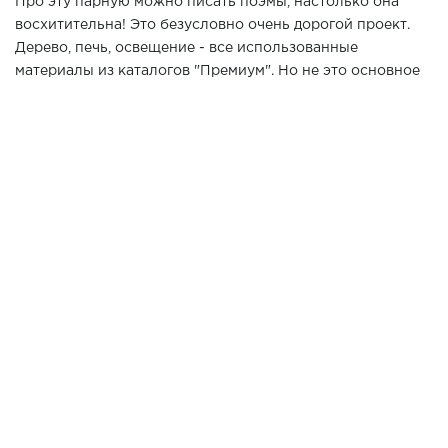
Про эту парную можно писать поэмы, настолько она
восхитительна! Это безусловно очень дорогой проект.
Дерево, печь, освещение - все использованные
материалы из каталогов "Премиум". Но не это основное
достоинство парной!Эргономика, удобство,
функциональность и продуманные до мелочей детали -
это то, чем можно по настоящему гордиться и
наслаждаться результатом.
Хотите повторить данный проект у Вас дома? Позвоните
нашим специалистам в г. Анапа по телефону 7 (861) 21-
02-114
3300*2600*2600
Размер парной:
ИСПОЛЬЗОВАНЫ МАТЕРИАЛЫ:
Новозеландская Сосна
ВАГОНКА
Pino Premio
Новозеландская Сосна
ПОЛКИ
Pino Premio