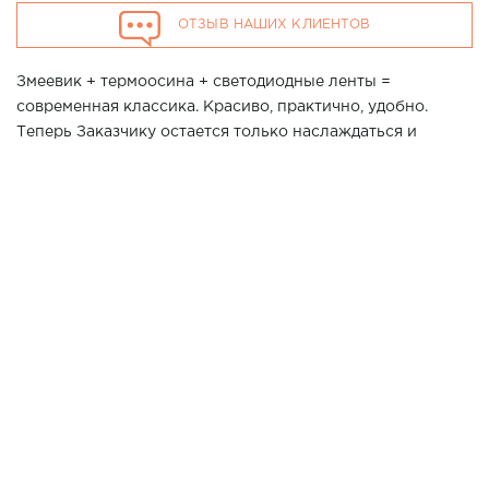
ОТЗЫВ НАШИХ КЛИЕНТОВ
Змеевик + термоосина + светодиодные ленты =
современная классика. Красиво, практично, удобно.
Теперь Заказчику остается только наслаждаться и
релаксировать в своей новой бане!
Хотите повторить данный проект у Вас дома? Позвоните
нашим специалистам в г. Анапа по телефону 7 (861) 21-
02-114
2500*2200*2200
Размер парной:
ИСПОЛЬЗОВАНЫ МАТЕРИАЛЫ:
Термолипа Экстра
ВАГОНКА
Штиль
Термоплипа Экстра
ПОЛКИ
25*90