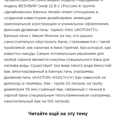
талькохлоритом (Финляндия) модель «Чародейка» и
модель ВЕЗУВИЙ Скиф 22 В С (Россия) К группе
«дизайнерских банных печей» имеет отношение и,
созданная известными дизайнерами, имеющая
оригинальную конструкцию и уникальное оформление,
финская дровяная печь- термос Helo UKOTONTTU.
Банные печи с баком Многие, из тех, кто решил
самостоятельно обустроить баню, сталкиваются с такой
проблемой, как наличие в бане горячей, без которой, как
известно никуда. Самым оптимальным решением для
любой парной является покупка специального бака для
нагрева воды. Существует три вида такого рода ёмкостей:
бак, вмонтированный в банную печь (например,
дровяная печь «KASTOR» KS20/VVV) бак навесной на
дымоход (к примеру, бак - труба 50 литров, на трубу
диаметром 115 мм) съёмный бак, связанный с печкой в
парной бани специальным теплообменником (например,
накопительный бак на 100 литров).
Читайте ещё на эту тему