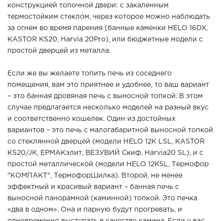
конструкцией топочной двери: с закаленным
термостойким стеклом, через которое можно наблюдать
за огнем во время парения (банные каменки HELO 16DX,
KASTOR KS20, Harvia 20Pro), или бюджетные модели с
простой дверцей из металла.
Если же вы желаете топить печь из соседнего
помещения, вам это приятнее и удобнее, то ваш вариант
– это банная дровяная печь с выносной топкой. В этом
случае предлагается несколько моделей на разный вкус
и соответственно кошелек. Один из достойных
вариантов – это печь с малогабаритной выносной топкой
со стеклянной дверцей (модели HELO 12K LSL, KASTOR
KS20/JK, ЕРМАКэлит, ВЕЗУВИЙ Скиф, Harvia20 SL), и с
простой металлической (модели HELO 12KSL, Термофор
"КОМПАКТ", ТермофорШилка). Второй, не менее
эффектный и красивый вариант – банная печь с
выносной панорамной (каминной) топкой. Это печка
«два в одном». Она и парную будут прогревать, и