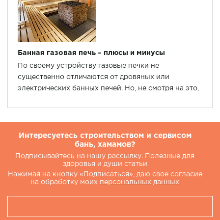
Банная газовая печь – плюсы и минусы
По своему устройству газовые печки не
существенно отличаются от дровяных или
электрических банных печей. Но, не смотря на это,
они имеют некоторые функциональные
особенности, связанные с химико-физическими
свойствами используемого для работы топлива.
Интересуетесь строительством и сервисом
бань, хамамов?
Подписывайтесь на нашу рассылку. Полезные для
здоровья и души статьи
Нажимая на кнопку «Подписаться», даю свое согласие
на обработку моих
персональных данных