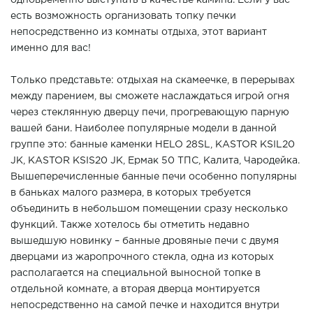
одновременно выступать в качестве камина. Если у вас
есть возможность организовать топку печки
непосредственно из комнаты отдыха, этот вариант
именно для вас!
Только представьте: отдыхая на скамеечке, в перерывах
между парением, вы сможете наслаждаться игрой огня
через стеклянную дверцу печи, прогревающую парную
вашей бани. Наиболее популярные модели в данной
группе это: банные каменки HELO 28SL, KASTOR КSIL20
JK, KASTOR КSIS20 JK, Ермак 50 ТПС, Калита, Чародейка.
Вышеперечисленные банные печи особенно популярны
в баньках малого размера, в которых требуется
объединить в небольшом помещении сразу несколько
функций. Также хотелось бы отметить недавно
вышедшую новинку – банные дровяные печи с двумя
дверцами из жаропрочного стекла, одна из которых
располагается на специальной выносной топке в
отдельной комнате, а вторая дверца монтируется
непосредственно на самой печке и находится внутри