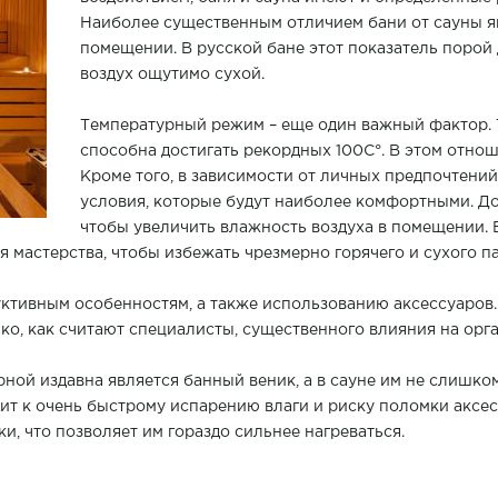
Наиболее существенным отличием бани от сауны яв
помещении. В русской бане этот показатель порой д
воздух ощутимо сухой.
Температурный режим – еще один важный фактор. 
способна достигать рекордных 100С°. В этом отнош
Кроме того, в зависимости от личных предпочтений
условия, которые будут наиболее комфортными. До
чтобы увеличить влажность воздуха в помещении. 
 мастерства, чтобы избежать чрезмерно горячего и сухого па
уктивным особенностям, а также использованию аксессуаров.
ко, как считают специалисты, существенного влияния на орга
ой издавна является банный веник, а в сауне им не слишком
дит к очень быстрому испарению влаги и риску поломки аксес
и, что позволяет им гораздо сильнее нагреваться.