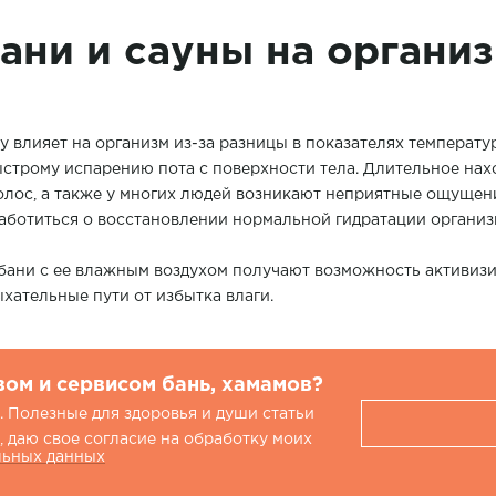
ани и сауны на органи
у влияет на организм из-за разницы в показателях температу
ыстрому испарению пота с поверхности тела. Длительное нах
лос, а также у многих людей возникают неприятные ощущени
аботиться о восстановлении нормальной гидратации организ
 бани с ее влажным воздухом получают возможность активиз
хательные пути от избытка влаги.
вом и сервисом бань, хамамов?
 Полезные для здоровья и души статьи
 даю свое согласие на обработку моих
льных данных